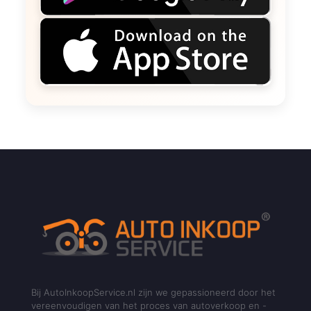
Bij AutoInkoopService.nl zijn we gepassioneerd door het
vereenvoudigen van het proces van autoverkoop en -