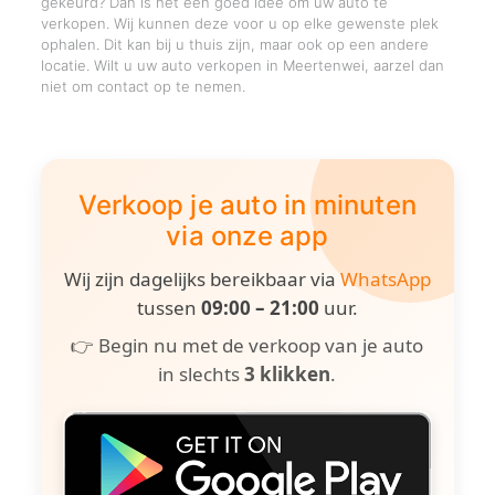
gekeurd? Dan is het een goed idee om uw auto te
verkopen. Wij kunnen deze voor u op elke gewenste plek
ophalen. Dit kan bij u thuis zijn, maar ook op een andere
locatie. Wilt u uw auto verkopen in Meertenwei, aarzel dan
niet om contact op te nemen.
Verkoop je auto in minuten
via onze app
Wij zijn dagelijks bereikbaar via
WhatsApp
tussen
09:00 – 21:00
uur.
👉 Begin nu met de verkoop van je auto
in slechts
3 klikken
.