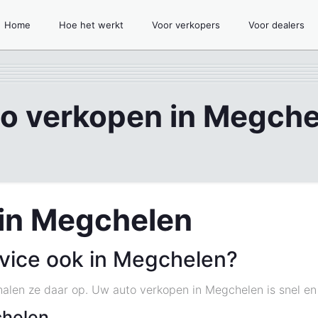
Home
Hoe het werkt
Voor verkopers
Voor dealers
to verkopen in Megche
 in Megchelen
vice ook in Megchelen?
halen ze daar op. Uw auto verkopen in Megchelen is snel en
chelen