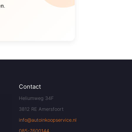
en
.
Contact
Heliumweg 34F
3812 RE Amersfoort
info@autoinkoopservice.nl
085-7600144