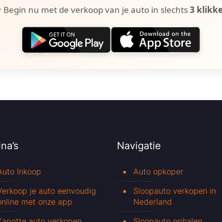
 Begin nu met de verkoop van je auto in slechts
3 klikk
na’s
Navigatie
Auto Inkoop
Auto opkoper
Verkoop je auto eenvoudig
Sloopauto verkopen in
online met onze app
Nederland
Kapotte auto verkopen
Sloopauto ophalen