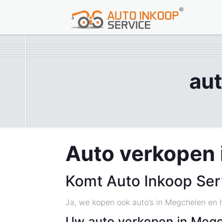
au
Auto verkopen
Komt Auto Inkoop Ser
Ja, we kopen ook auto’s in Megchelen en 
Uw auto verkopen in Meg