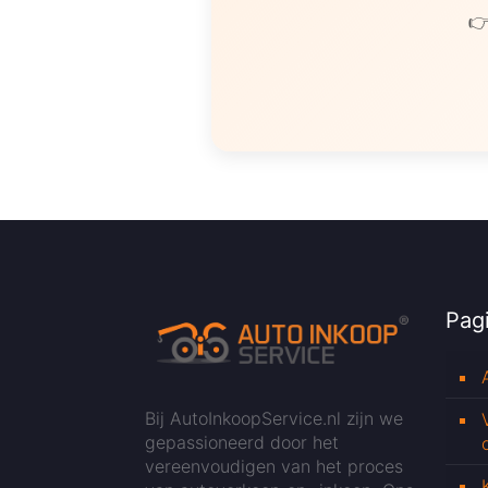
👉
Pagi
Bij AutoInkoopService.nl zijn we
gepassioneerd door het
vereenvoudigen van het proces