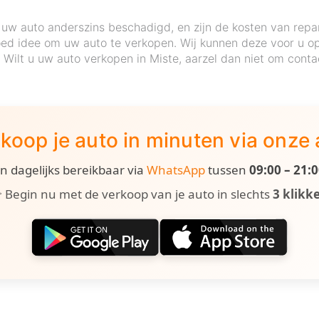
uw auto anderszins beschadigd, en zijn de kosten van repa
ed idee om uw auto te verkopen. Wij kunnen deze voor u op 
. Wilt u uw auto verkopen in Miste, aarzel dan niet om cont
koop je auto in minuten via onze
ijn dagelijks bereikbaar via
WhatsApp
tussen
09:00 – 21:
 Begin nu met de verkoop van je auto in slechts
3 klikk