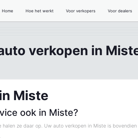
Home
Hoe het werkt
Voor verkopers
Voor dealers
auto verkopen in Mist
in Miste
ice ook in Miste?
e halen ze daar op. Uw auto verkopen in Miste is bovendien s
e