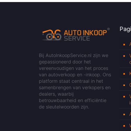
Pagi
Bij AutoInkoopService.nl zijn we
gepassioneerd door het
vereenvoudigen van het proces
van autoverkoop en -inkoop. Ons
platform staat centraal in het
samenbrengen van verkopers en
dealers, waarbij
betrouwbaarheid en efficiëntie
de sleutelwoorden zijn.