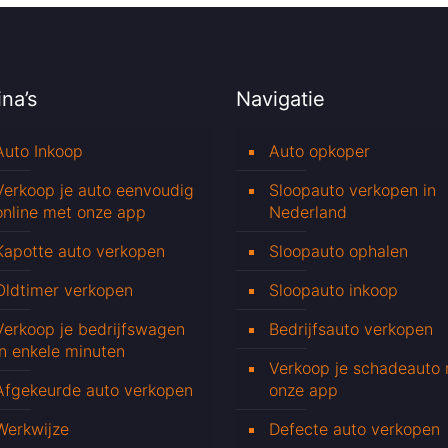
na’s
Navigatie
Auto Inkoop
Auto opkoper
Verkoop je auto eenvoudig
Sloopauto verkopen in
online met onze app
Nederland
Kapotte auto verkopen
Sloopauto ophalen
Oldtimer verkopen
Sloopauto inkoop
Verkoop je bedrijfswagen
Bedrijfsauto verkopen
in enkele minuten
Verkoop je schadeauto
Afgekeurde auto verkopen
onze app
Werkwijze
Defecte auto verkopen