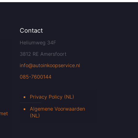
Contact
Heliumweg 34F
3812 RE Amersfoort
info@autoinkoopservice.nl
085-7600144
Privacy Policy (NL)
Algemene Voorwaarden
 met
(NL)