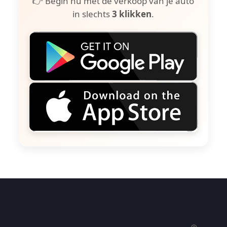
👉 Begin nu met de verkoop van je auto
in slechts
3 klikken
.