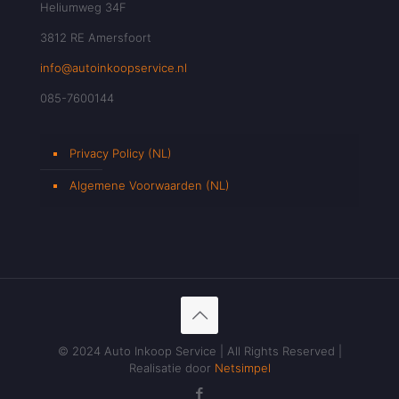
Heliumweg 34F
3812 RE Amersfoort
info@autoinkoopservice.nl
085-7600144
Privacy Policy (NL)
Algemene Voorwaarden (NL)
© 2024 Auto Inkoop Service | All Rights Reserved |
Realisatie door
Netsimpel