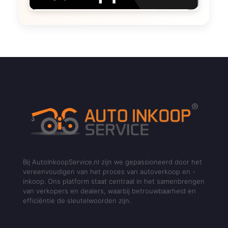
Bij AutoInkoopService.nl zijn we gepassioneerd door het
vereenvoudigen van het proces van autoverkoop en -
inkoop. Ons platform staat centraal in het samenbrengen
van verkopers en dealers, waarbij betrouwbaarheid en
efficiëntie de sleutelwoorden zijn.