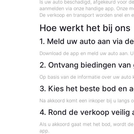
Is uw auto beschadigd, afgekeurd voor de
aanmelden via onze handige app. Onze me
De verkoop en transport worden snel en ef
Hoe werkt het bij ons
1. Meld uw auto aan via d
Download de app en meld uw auto aan. U o
2. Ontvang biedingen van 
Op basis van de informatie over uw auto k
3. Kies het beste bod en 
Na akkoord komt een inkoper bij u langs o
4. Rond de verkoop veilig 
Als u akkoord gaat met het bod, wordt de
app.