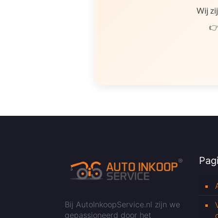
Wij z
👉
Pagi
Bij AutoInkoopService.nl zijn we
gepassioneerd door het