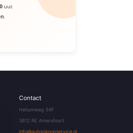
00
uur.
en
.
Contact
Heliumweg 34F
3812 RE Amersfoort
info@autoinkoopservice.nl