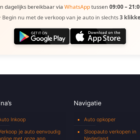
ijn dagelijks bereikbaar via
WhatsApp
tussen
09:00 – 21:
 Begin nu met de verkoop van je auto in slechts
3 klikk
na’s
Navigatie
Auto Inkoop
Auto opkoper
Verkoop je auto eenvoudig
Sloopauto verkopen in
online met onze app
Nederland