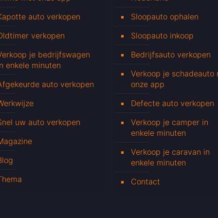
Kapotte auto verkopen
Sloopauto ophalen
Oldtimer verkopen
Sloopauto inkoop
Verkoop je bedrijfswagen
Bedrijfsauto verkopen
in enkele minuten
Verkoop je schadeauto
Afgekeurde auto verkopen
onze app
Werkwijze
Defecte auto verkopen
Snel uw auto verkopen
Verkoop je camper in
enkele minuten
Magazine
Verkoop je caravan in
Blog
enkele minuten
Thema
Contact