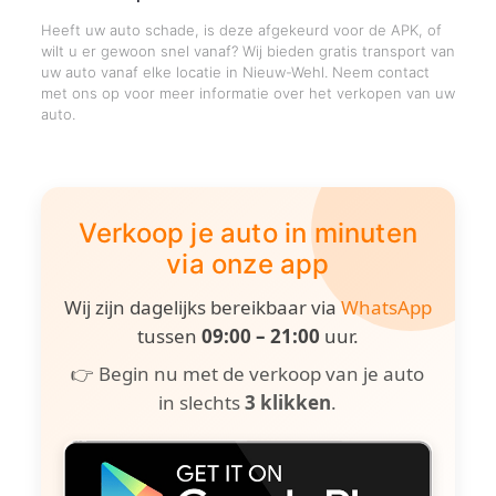
Heeft uw auto schade, is deze afgekeurd voor de APK, of
wilt u er gewoon snel vanaf? Wij bieden gratis transport van
uw auto vanaf elke locatie in Nieuw-Wehl. Neem contact
met ons op voor meer informatie over het verkopen van uw
auto.
Verkoop je auto in minuten
via onze app
Wij zijn dagelijks bereikbaar via
WhatsApp
tussen
09:00 – 21:00
uur.
👉 Begin nu met de verkoop van je auto
in slechts
3 klikken
.