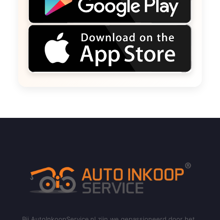
Bij AutoInkoopService.nl zijn we gepassioneerd door het