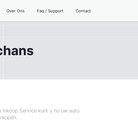
Over Ons
Faq / Support
Contact
chans
o Inkoop Service kunt u nu uw auto
rkopen.