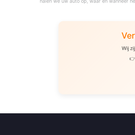
halen we uw auto op, waar en wanneer he
Ver
Wij z
👉