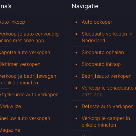
na’s
Navigatie
Auto Inkoop
Auto opkoper
Verkoop je auto eenvoudig
Sloopauto verkopen in
online met onze app
Nederland
Kapotte auto verkopen
Sloopauto ophalen
Oldtimer verkopen
Sloopauto inkoop
Verkoop je bedrijfswagen
Bedrijfsauto verkopen
in enkele minuten
Verkoop je schadeauto
Afgekeurde auto verkopen
onze app
Werkwijze
Defecte auto verkopen
Snel uw auto verkopen
Verkoop je camper in
enkele minuten
Magazine