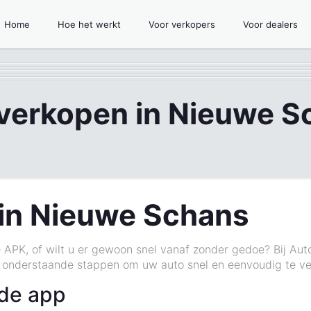
Home
Hoe het werkt
Voor verkopers
Voor dealers
 verkopen in Nieuwe S
in Nieuwe Schans
 APK, of wilt u er gewoon snel vanaf zonder gedoe? Bij Aut
 onderstaande stappen om uw auto snel en eenvoudig te ve
 de app