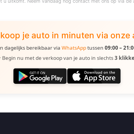
t u uitkomt. Neem vandaag nog contact met ons op via de 
koop je auto in minuten via onze
ijn dagelijks bereikbaar via
WhatsApp
tussen
09:00 – 21:
 Begin nu met de verkoop van je auto in slechts
3 klikk