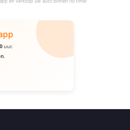
app en verkoop uw auto binnen no time!
 app
00
uur.
en
.