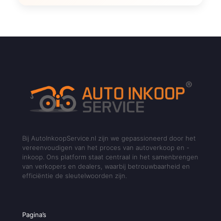
Bij AutoInkoopService.nl zijn we gepassioneerd door het
vereenvoudigen van het proces van autoverkoop en -
inkoop. Ons platform staat centraal in het samenbrengen
van verkopers en dealers, waarbij betrouwbaarheid en
efficiëntie de sleutelwoorden zijn.
Pagina’s