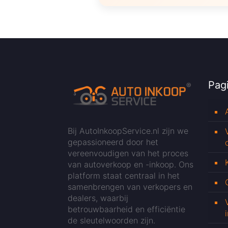
Pagi
Bij AutoInkoopService.nl zijn we
gepassioneerd door het
vereenvoudigen van het proces
van autoverkoop en -inkoop. Ons
platform staat centraal in het
samenbrengen van verkopers en
dealers, waarbij
betrouwbaarheid en efficiëntie
de sleutelwoorden zijn.