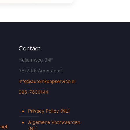
Contact
Heliumweg 34F
3812 RE Amersfoort
info@autoinkoopservice.nl
085-7600144
Privacy Policy (NL)
Algemene Voorwaarden
 met
(NL)