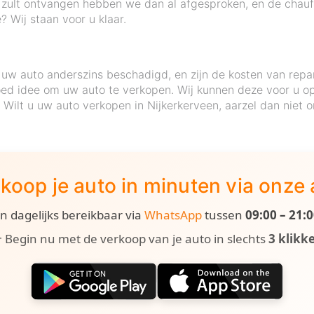
 zult ontvangen hebben we dan al afgesproken, en de chauff
 Wij staan voor u klaar.
uw auto anderszins beschadigd, en zijn de kosten van repa
ed idee om uw auto te verkopen. Wij kunnen deze voor u op 
e. Wilt u uw auto verkopen in Nijkerkerveen, aarzel dan niet
koop je auto in minuten via onze
ijn dagelijks bereikbaar via
WhatsApp
tussen
09:00 – 21:
 Begin nu met de verkoop van je auto in slechts
3 klikk