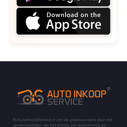
Bij AutoInkoopService.nl zijn we gepassioneerd door het
vereenvoudigen van het proces van autoverkoop en -