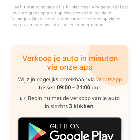
Heeft uw auto schade of is hij niet meer APK gekeurd? Laat
uw auto gratis ophalen op elke gewenste locatie in
Nijmegen-Oosterhout. Neem contact met ons op via de
app en verkoop uw auto snel en zonder gedoe.
Verkoop je auto in minuten
via onze app
Wij zijn dagelijks bereikbaar via
WhatsApp
tussen
09:00 – 21:00
uur.
👉 Begin nu met de verkoop van je auto
in slechts
3 klikken
.