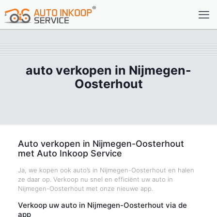
auto verkopen in Nijmegen-
Oosterhout
Auto verkopen in Nijmegen-Oosterhout
met Auto Inkoop Service
Ja, we kopen ook auto’s in Nijmegen-Oosterhout en halen
ze daar op. Verkoop nu snel en efficiënt uw auto in
Nijmegen-Oosterhout met onze nieuwe app.
Verkoop uw auto in Nijmegen-Oosterhout via de
app