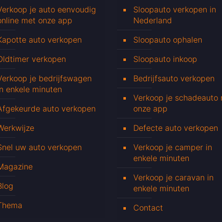
Verkoop je auto eenvoudig
Sloopauto verkopen in
online met onze app
Nederland
Kapotte auto verkopen
Sloopauto ophalen
Oldtimer verkopen
Sloopauto inkoop
Verkoop je bedrijfswagen
Bedrijfsauto verkopen
in enkele minuten
Verkoop je schadeauto
Afgekeurde auto verkopen
onze app
Werkwijze
Defecte auto verkopen
Snel uw auto verkopen
Verkoop je camper in
enkele minuten
Magazine
Verkoop je caravan in
Blog
enkele minuten
Thema
Contact