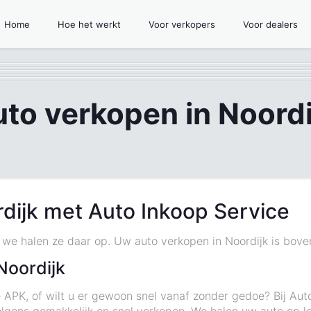
Home
Hoe het werkt
Voor verkopers
Voor dealers
uto verkopen in Noordi
dijk met Auto Inkoop Service
n we halen ze daar op. Uw auto verkopen in Noordijk is boven
Noordijk
 APK, of wilt u er gewoon snel vanaf zonder gedoe? Bij Aut