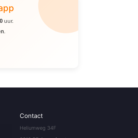
 app
00
uur.
en
.
Contact
Heliumweg 34F