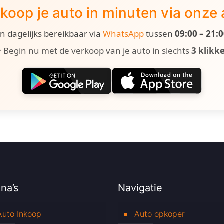
koop je auto in minuten via onze
ijn dagelijks bereikbaar via
WhatsApp
tussen
09:00 – 21:
 Begin nu met de verkoop van je auto in slechts
3 klikk
na’s
Navigatie
Auto Inkoop
Auto opkoper