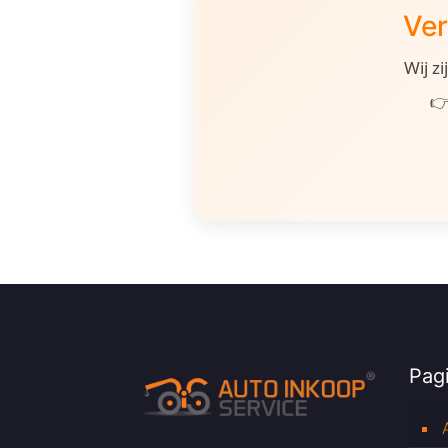
Ver
Wij z
👉
Pagi