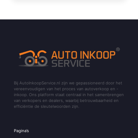
Bij AutoInkoopService.nl zijn we gepassioneerd door het
vereenvoudigen van het proces van autoverkoop en -
inkoop. Ons platform staat centraal in het samenbrengen
van verkopers en dealers, waarbij betrouwbaarheid en
efficiëntie de sleutelwoorden zijn.
Pagina’s