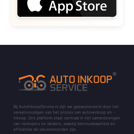
Bij AutoInkoopService.nl zijn we gepassioneerd door het
vereenvoudigen van het proces van autoverkoop en -
inkoop. Ons platform staat centraal in het samenbrengen
van verkopers en dealers, waarbij betrouwbaarheid en
efficiëntie de sleutelwoorden zijn.