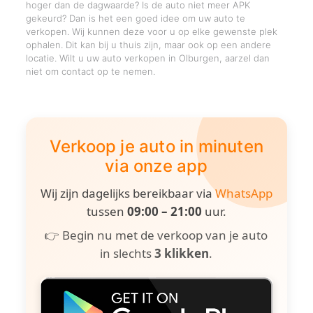
hoger dan de dagwaarde? Is de auto niet meer APK
gekeurd? Dan is het een goed idee om uw auto te
verkopen. Wij kunnen deze voor u op elke gewenste plek
ophalen. Dit kan bij u thuis zijn, maar ook op een andere
locatie. Wilt u uw auto verkopen in Olburgen, aarzel dan
niet om contact op te nemen.
Verkoop je auto in minuten
via onze app
Wij zijn dagelijks bereikbaar via
WhatsApp
tussen
09:00 – 21:00
uur.
👉 Begin nu met de verkoop van je auto
in slechts
3 klikken
.