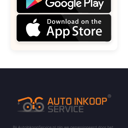
Bij AutoInkoopService.nl zijn we gepassioneerd door het