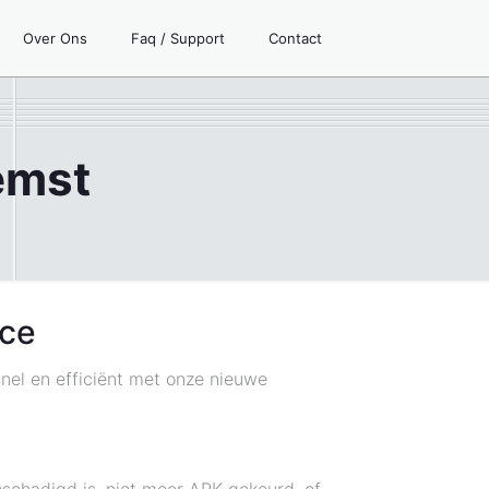
Over Ons
Faq / Support
Contact
emst
ice
nel en efficiënt met onze nieuwe