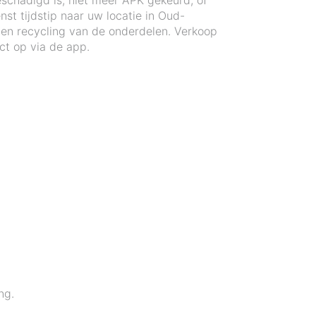
schadigd is, niet meer APK gekeurd, of
st tijdstip naar uw locatie in Oud-
 en recycling van de onderdelen. Verkoop
ct op via de app.
ng.