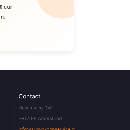
00
uur.
en
.
Contact
Heliumweg 34F
3812 RE Amersfoort
info@autoinkoopservice.nl