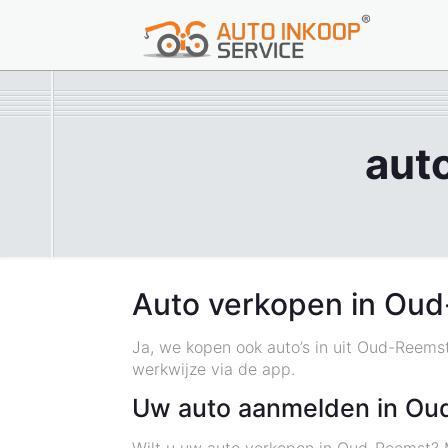
aut
Auto verkopen in Oud
Ja, we kopen ook auto’s in uit Oud-Reems
werkwijze via de app.
Uw auto aanmelden in Ou