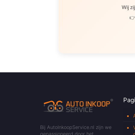
Wij z
👉
Pagi
Bij AutoInkoopService.nl zijn we
gepassioneerd door het