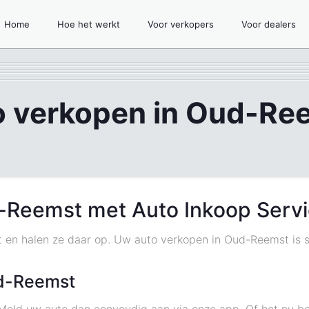
Home
Hoe het werkt
Voor verkopers
Voor dealers
o verkopen in Oud-Re
-Reemst met Auto Inkoop Serv
t en halen ze daar op. Uw auto verkopen in Oud-Reemst is s
d-Reemst