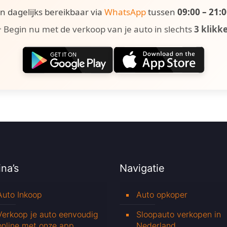
ijn dagelijks bereikbaar via
WhatsApp
tussen
09:00 – 21:
 Begin nu met de verkoop van je auto in slechts
3 klikk
na’s
Navigatie
Auto Inkoop
Auto opkoper
Verkoop je auto eenvoudig
Sloopauto verkopen in
online met onze app
Nederland