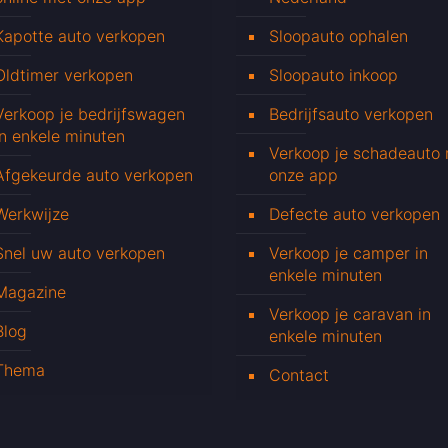
Kapotte auto verkopen
Sloopauto ophalen
Oldtimer verkopen
Sloopauto inkoop
Verkoop je bedrijfswagen
Bedrijfsauto verkopen
in enkele minuten
Verkoop je schadeauto
Afgekeurde auto verkopen
onze app
Werkwijze
Defecte auto verkopen
Snel uw auto verkopen
Verkoop je camper in
enkele minuten
Magazine
Verkoop je caravan in
Blog
enkele minuten
Thema
Contact