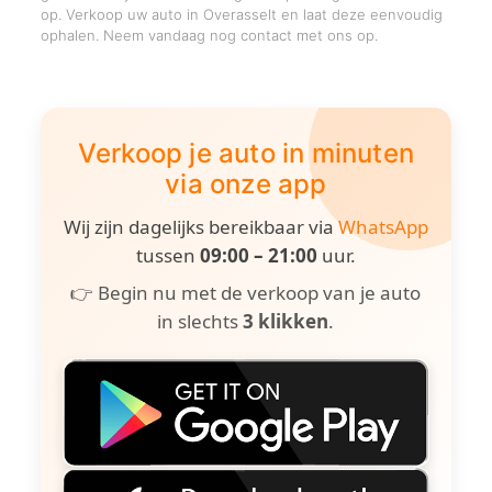
op. Verkoop uw auto in Overasselt en laat deze eenvoudig
ophalen. Neem vandaag nog contact met ons op.
Verkoop je auto in minuten
via onze app
Wij zijn dagelijks bereikbaar via
WhatsApp
tussen
09:00 – 21:00
uur.
👉 Begin nu met de verkoop van je auto
in slechts
3 klikken
.