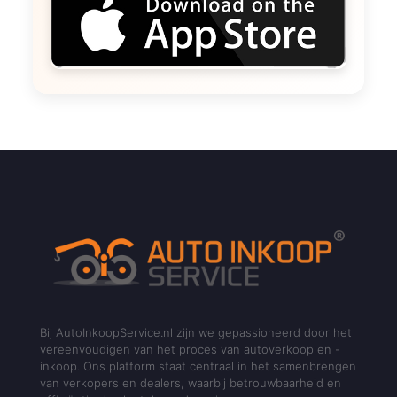
Bij AutoInkoopService.nl zijn we gepassioneerd door het
vereenvoudigen van het proces van autoverkoop en -
inkoop. Ons platform staat centraal in het samenbrengen
van verkopers en dealers, waarbij betrouwbaarheid en