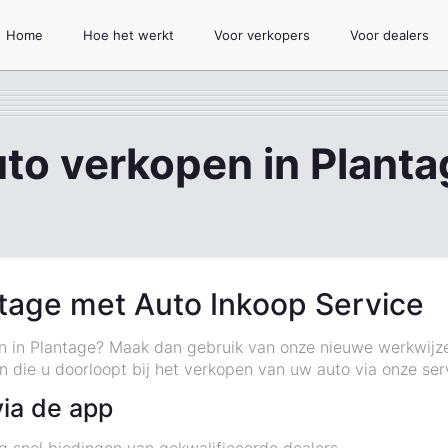
Home
Hoe het werkt
Voor verkopers
Voor dealers
uto verkopen in Planta
ntage met Auto Inkoop Service
en in Plantage? Maak dan gebruik van onze nieuwe werkwijz
 die u doorloopt bij het verkopen van uw auto via onze ser
via de app