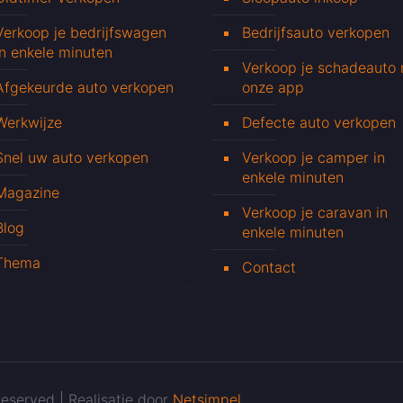
Verkoop je bedrijfswagen
Bedrijfsauto verkopen
in enkele minuten
Verkoop je schadeauto
Afgekeurde auto verkopen
onze app
Werkwijze
Defecte auto verkopen
Snel uw auto verkopen
Verkoop je camper in
enkele minuten
Magazine
Verkoop je caravan in
Blog
enkele minuten
Thema
Contact
eserved | Realisatie door
Netsimpel