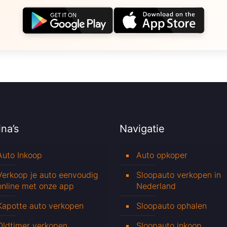
na’s
Navigatie
Auto Inkoop
Auto opkoper
Verkoop je auto eenvoudig
Sloopauto verkopen in
online met onze app
Nederland
Kapotte auto verkopen
Sloopauto ophalen
Oldtimer verkopen
Sloopauto inkoop