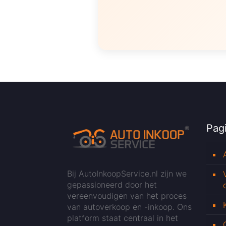
Pagi
Bij AutoInkoopService.nl zijn we
gepassioneerd door het
vereenvoudigen van het proces
van autoverkoop en -inkoop. Ons
platform staat centraal in het