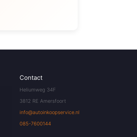
Contact
Heliumweg 34F
3812 RE Amersfoort
info@autoinkoopservice.nl
085-7600144