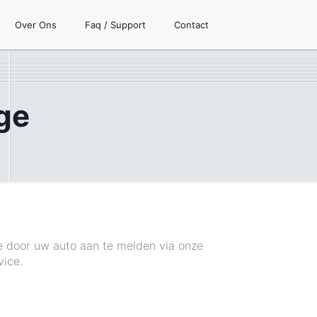
Over Ons
Faq / Support
Contact
ge
e door uw auto aan te melden via onze
vice.