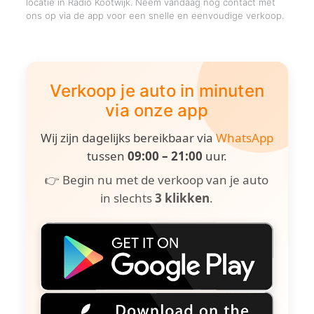
locatie in Radio Kootwijk. Neem vandaag nog contact met
ons op via de app voor een snelle en eenvoudige verkoop.
Verkoop je auto in minuten
via onze app
Wij zijn dagelijks bereikbaar via
WhatsApp
tussen
09:00 – 21:00
uur.
👉 Begin nu met de verkoop van je auto
in slechts
3 klikken
.