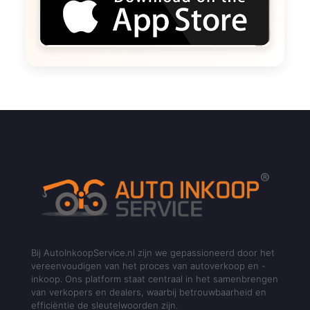
Bij AutoInkoopService.nl zijn we gepassioneerd door het
vereenvoudigen van het proces van autoverkoop en -
inkoop. Ons platform staat centraal in het samenbrengen
van verkopers en dealers, waarbij betrouwbaarheid en
efficiëntie de sleutelwoorden zijn.