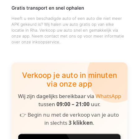
Gratis transport en snel ophalen
Heeft u een beschadigde auto of een auto die niet meer
APK gekeurd is? Wij halen uw auto gratis op van elke
locatie in Rha. Verkoop uw auto snel en gemakkelijk via
onze app. Neem contact met ons op voor meer informatie
over onze inkoopservice.
Verkoop je auto in minuten
via onze app
Wij zijn dagelijks bereikbaar via
WhatsApp
tussen
09:00 – 21:00
uur.
👉 Begin nu met de verkoop van je auto
in slechts
3 klikken
.