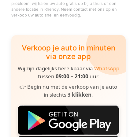
probleem, wij halen uw auto gratis op bij u thuis of een
andere locatie in Rhenoy. Neem contact met ons op en
verkoop uw auto snel en eenvoudig.
Verkoop je auto in minuten
via onze app
Wij zijn dagelijks bereikbaar via
WhatsApp
tussen
09:00 – 21:00
uur.
👉 Begin nu met de verkoop van je auto
in slechts
3 klikken
.