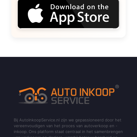
Bij AutoInkoopService.nl zijn we gepassioneerd door het
vereenvoudigen van het proces van autoverkoop en -
inkoop. Ons platform staat centraal in het samenbrengen