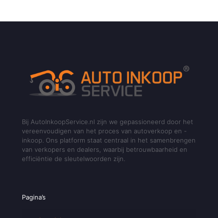
Bij AutoInkoopService.nl zijn we gepassioneerd door het
vereenvoudigen van het proces van autoverkoop en -
inkoop. Ons platform staat centraal in het samenbrengen
van verkopers en dealers, waarbij betrouwbaarheid en
efficiëntie de sleutelwoorden zijn.
Pagina’s