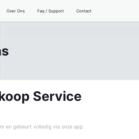
Over Ons
Faq / Support
Contact
ns
nkoop Service
ënt en gebeurt volledig via onze app.