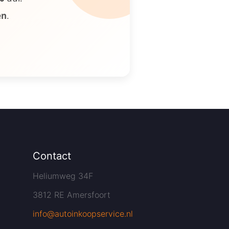
en
.
Contact
Heliumweg 34F
3812 RE Amersfoort
info@autoinkoopservice.nl