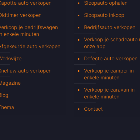
Kapotte auto verkopen
Sloopauto ophalen
Oldtimer verkopen
Sloopauto inkoop
Verkoop je bedrijfswagen
Bedrijfsauto verkopen
in enkele minuten
Verkoop je schadeauto
Afgekeurde auto verkopen
onze app
Werkwijze
Defecte auto verkopen
Snel uw auto verkopen
Verkoop je camper in
enkele minuten
Magazine
Verkoop je caravan in
Blog
enkele minuten
Thema
Contact