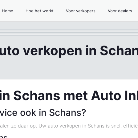
Home
Hoe het werkt
Voor verkopers
Voor dealers
uto verkopen in Scha
in Schans met Auto I
vice ook in Schans?
alen ze daar op. Uw auto verkopen in Schans is snel, effici
ns