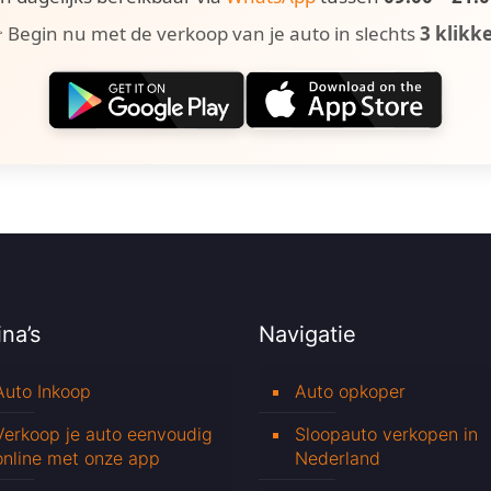
 Begin nu met de verkoop van je auto in slechts
3 klikk
na’s
Navigatie
Auto Inkoop
Auto opkoper
Verkoop je auto eenvoudig
Sloopauto verkopen in
online met onze app
Nederland