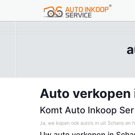
a
Auto verkopen 
Komt Auto Inkoop Ser
Ja, we kopen ook auto’s in uit Schans en h
Uw auto verkopen in Scha