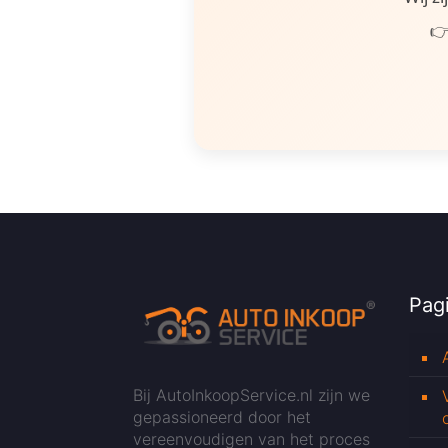
👉
Pagi
Bij AutoInkoopService.nl zijn we
gepassioneerd door het
vereenvoudigen van het proces