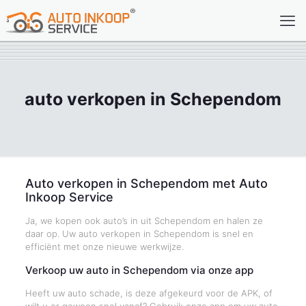
auto verkopen in Schependom
Auto verkopen in Schependom met Auto
Inkoop Service
Ja, we kopen ook auto’s in uit Schependom en halen ze
daar op. Uw auto verkopen in Schependom is snel en
efficiënt met onze nieuwe werkwijze.
Verkoop uw auto in Schependom via onze app
Heeft uw auto schade, is deze afgekeurd voor de APK, of