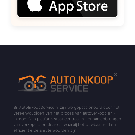
Bij AutoInkoopService.nl zijn we gepassioneerd door het
vereenvoudigen van het proces van autoverkoop en -
inkoop. Ons platform staat centraal in het samenbrengen
van verkopers en dealers, waarbij betrouwbaarheid en
efficiëntie de sleutelwoorden zijn.