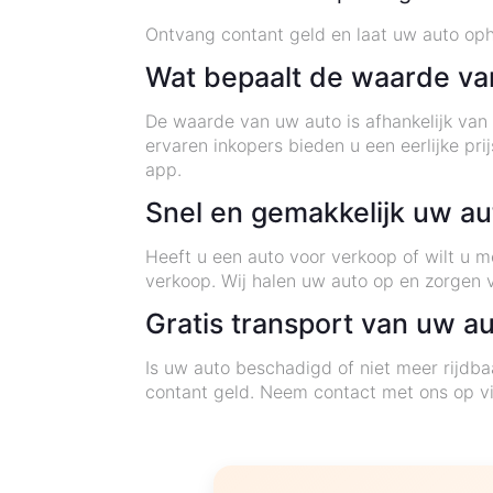
Ontvang contant geld en laat uw auto opha
Wat bepaalt de waarde va
De waarde van uw auto is afhankelijk van 
ervaren inkopers bieden u een eerlijke pr
app.
Snel en gemakkelijk uw au
Heeft u een auto voor verkoop of wilt u 
verkoop. Wij halen uw auto op en zorgen 
Gratis transport van uw au
Is uw auto beschadigd of niet meer rijdba
contant geld. Neem contact met ons op vi