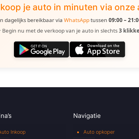
koop je auto in minuten via onze
ijn dagelijks bereikbaar via
WhatsApp
tussen
09:00 – 21:
 Begin nu met de verkoop van je auto in slechts
3 klikk
na’s
Navigatie
Auto Inkoop
Auto opkoper