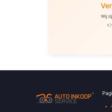
Ver
Wij z
👉
Pagi