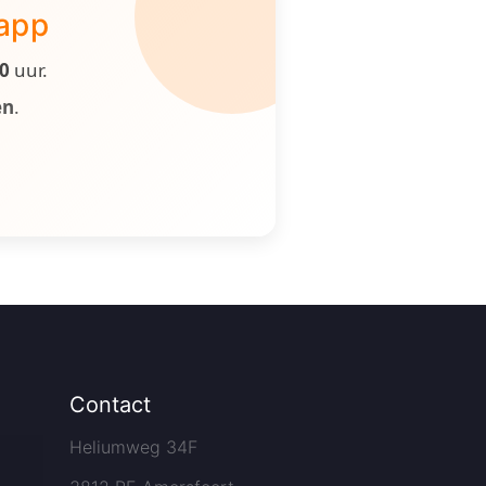
 app
00
uur.
en
.
Contact
Heliumweg 34F