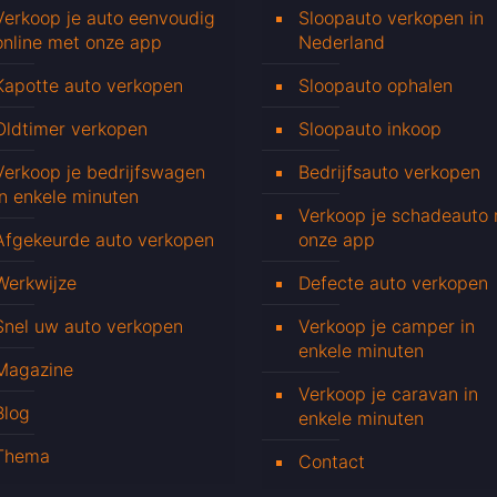
Verkoop je auto eenvoudig
Sloopauto verkopen in
online met onze app
Nederland
Kapotte auto verkopen
Sloopauto ophalen
Oldtimer verkopen
Sloopauto inkoop
Verkoop je bedrijfswagen
Bedrijfsauto verkopen
in enkele minuten
Verkoop je schadeauto
Afgekeurde auto verkopen
onze app
Werkwijze
Defecte auto verkopen
Snel uw auto verkopen
Verkoop je camper in
enkele minuten
Magazine
Verkoop je caravan in
Blog
enkele minuten
Thema
Contact