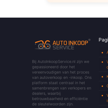
Pagi
Bij AutoInkoopService.nl zijn we
gepassioneerd door het
vereenvoudigen van het proces
van autoverkoop en -inkoop. Ons
platform staat centraal in het
samenbrengen van verkopers en
dealers, waarbij
betrouwbaarheid en efficiëntie
de sleutelwoorden zijn.