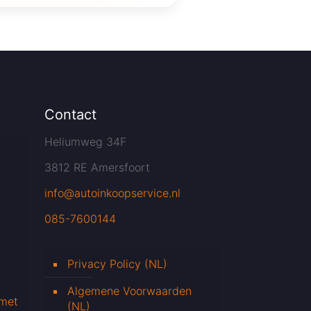
Contact
Heliumweg 34F
3812 RE Amersfoort
info@autoinkoopservice.nl
085-7600144
Privacy Policy (NL)
Algemene Voorwaarden
 met
(NL)