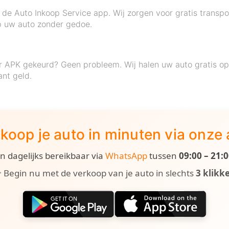
 de Auto Inkoop Service app. Wij zorgen voor gratis transpo
p uw auto zonder gedoe.
r APK gekeurd? Geen probleem. Wij halen uw auto gratis op,
nt geld.
koop je auto in minuten via onze
ijn dagelijks bereikbaar via
WhatsApp
tussen
09:00 – 21:
 Begin nu met de verkoop van je auto in slechts
3 klikk