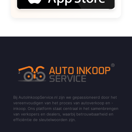
Bij AutoInkoopService.nl zijn we gepassioneerd door het
vereenvoudigen van het proces van autoverkoop en -
inkoop. Ons platform staat centraal in het samenbrengen
van verkopers en dealers, waarbij betrouwbaarheid en
efficiëntie de sleutelwoorden zijn.