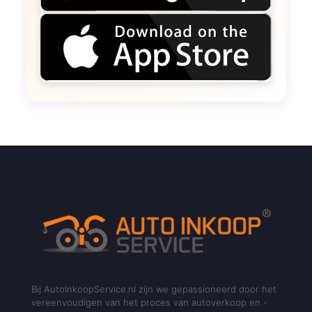
Bij AutoInkoopService.nl zijn we gepassioneerd door het
vereenvoudigen van het proces van autoverkoop en -