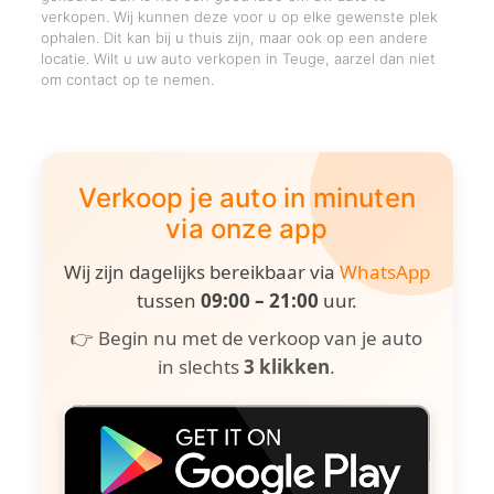
verkopen. Wij kunnen deze voor u op elke gewenste plek
ophalen. Dit kan bij u thuis zijn, maar ook op een andere
locatie. Wilt u uw auto verkopen in Teuge, aarzel dan niet
om contact op te nemen.
Verkoop je auto in minuten
via onze app
Wij zijn dagelijks bereikbaar via
WhatsApp
tussen
09:00 – 21:00
uur.
👉 Begin nu met de verkoop van je auto
in slechts
3 klikken
.