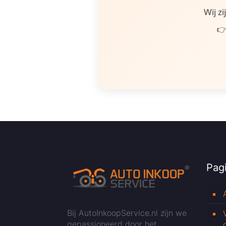
Wij z
👉
Pagi
Bij AutoInkoopService.nl zijn we
gepassioneerd door het