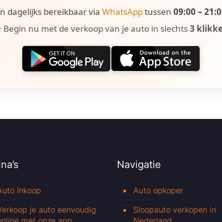
ijn dagelijks bereikbaar via
WhatsApp
tussen
09:00 – 21:
 Begin nu met de verkoop van je auto in slechts
3 klikk
na’s
Navigatie
Auto Inkoop
Auto opkoper
Verkoop je auto eenvoudig
Sloopauto verkopen in
online met onze app
Nederland