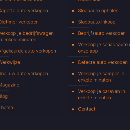
Kapotte auto verkopen
Sloopauto ophalen
Oldtimer verkopen
Sloopauto inkoop
Verkoop je bedrijfswagen
Bedrijfsauto verkopen
in enkele minuten
Verkoop je schadeauto
Afgekeurde auto verkopen
onze app
Werkwijze
Defecte auto verkopen
Snel uw auto verkopen
Verkoop je camper in
enkele minuten
Magazine
Verkoop je caravan in
Blog
enkele minuten
Thema
Contact