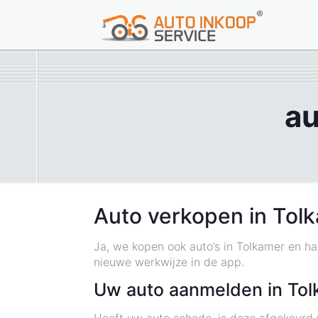
au
Auto verkopen in Tol
Ja, we kopen ook auto’s in Tolkamer en ha
nieuwe werkwijze in de app.
Uw auto aanmelden in To