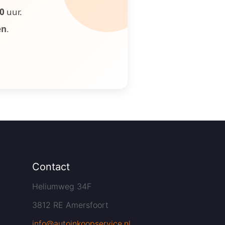
00
uur.
en
.
Contact
Heliumweg 34F
3812 RE Amersfoort
info@autoinkoopservice.nl