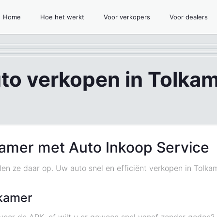
Home
Hoe het werkt
Voor verkopers
Voor dealers
to verkopen in Tolka
kamer met Auto Inkoop Service
len ze daar op. Uw auto snel en efficiënt verkopen in Tolka
lkamer