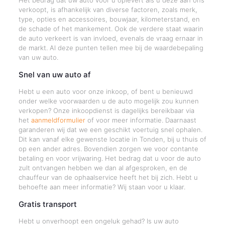
Het bedrag dat uw auto voor u oplevert als u deze aan ons
verkoopt, is afhankelijk van diverse factoren, zoals merk,
type, opties en accessoires, bouwjaar, kilometerstand, en
de schade of het mankement. Ook de verdere staat waarin
de auto verkeert is van invloed, evenals de vraag ernaar in
de markt. Al deze punten tellen mee bij de waardebepaling
van uw auto.
Snel van uw auto af
Hebt u een auto voor onze inkoop, of bent u benieuwd
onder welke voorwaarden u de auto mogelijk zou kunnen
verkopen? Onze inkoopdienst is dagelijks bereikbaar via
het
aanmeldformulier
of voor meer informatie. Daarnaast
garanderen wij dat we een geschikt voertuig snel ophalen.
Dit kan vanaf elke gewenste locatie in Tonden, bij u thuis of
op een ander adres. Bovendien zorgen we voor contante
betaling en voor vrijwaring. Het bedrag dat u voor de auto
zult ontvangen hebben we dan al afgesproken, en de
chauffeur van de ophaalservice heeft het bij zich. Hebt u
behoefte aan meer informatie? Wij staan voor u klaar.
Gratis transport
Hebt u onverhoopt een ongeluk gehad? Is uw auto