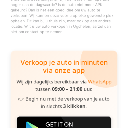
hoger dan de dagwaarde? Is de auto niet meer APK
gekeurd? Dan is het een goed idee om uw auto te
verkopen. Wij kunnen deze voor u op elke gewenste plek
ophalen. Dit kan bij u thuis zijn, maar ook op een andere
locatie. Wilt u uw auto verkopen in Ugchelen, aarzel dan
niet om contact op te nemen.
Verkoop je auto in minuten
via onze app
Wij zijn dagelijks bereikbaar via
WhatsApp
tussen
09:00 – 21:00
uur.
👉 Begin nu met de verkoop van je auto
in slechts
3 klikken
.