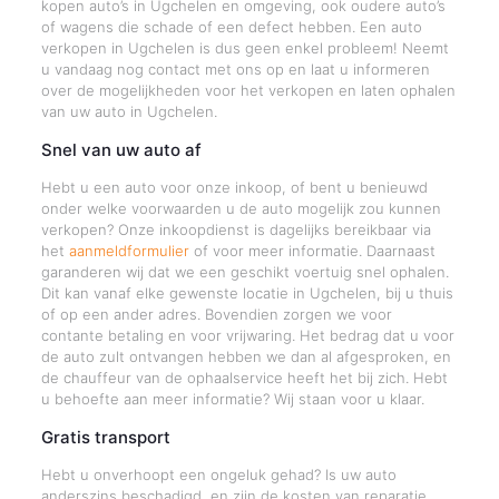
kopen auto’s in Ugchelen en omgeving, ook oudere auto’s
of wagens die schade of een defect hebben. Een auto
verkopen in Ugchelen is dus geen enkel probleem! Neemt
u vandaag nog contact met ons op en laat u informeren
over de mogelijkheden voor het verkopen en laten ophalen
van uw auto in Ugchelen.
Snel van uw auto af
Hebt u een auto voor onze inkoop, of bent u benieuwd
onder welke voorwaarden u de auto mogelijk zou kunnen
verkopen? Onze inkoopdienst is dagelijks bereikbaar via
het
aanmeldformulier
of voor meer informatie. Daarnaast
garanderen wij dat we een geschikt voertuig snel ophalen.
Dit kan vanaf elke gewenste locatie in Ugchelen, bij u thuis
of op een ander adres. Bovendien zorgen we voor
contante betaling en voor vrijwaring. Het bedrag dat u voor
de auto zult ontvangen hebben we dan al afgesproken, en
de chauffeur van de ophaalservice heeft het bij zich. Hebt
u behoefte aan meer informatie? Wij staan voor u klaar.
Gratis transport
Hebt u onverhoopt een ongeluk gehad? Is uw auto
anderszins beschadigd, en zijn de kosten van reparatie