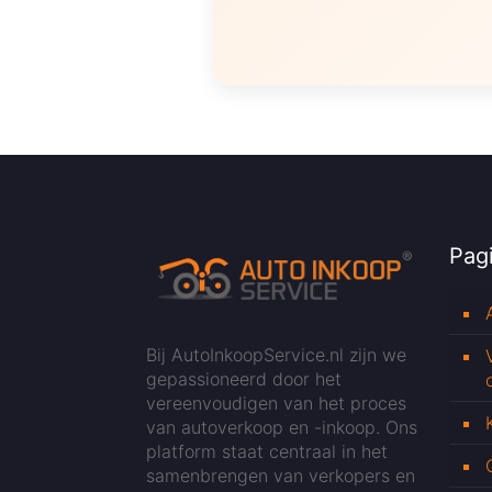
Pagi
Bij AutoInkoopService.nl zijn we
gepassioneerd door het
vereenvoudigen van het proces
van autoverkoop en -inkoop. Ons
platform staat centraal in het
samenbrengen van verkopers en