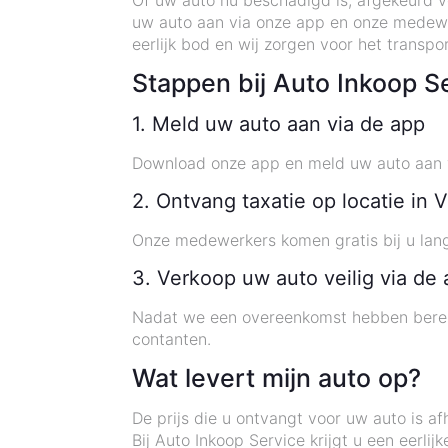
Of uw auto nu beschadigd is, afgekeurd vo
uw auto aan via onze app en onze medewer
eerlijk bod en wij zorgen voor het trans
Stappen bij Auto Inkoop S
1. Meld uw auto aan via de app
Download onze app en meld uw auto aan vo
2. Ontvang taxatie op locatie in V
Onze medewerkers komen gratis bij u lan
3. Verkoop uw auto veilig via de
Nadat we een overeenkomst hebben bereikt
contanten.
Wat levert mijn auto op?
De prijs die u ontvangt voor uw auto is af
Bij Auto Inkoop Service krijgt u een eerl