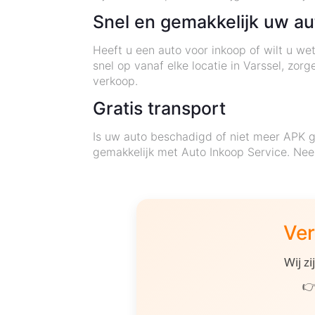
Snel en gemakkelijk uw a
Heeft u een auto voor inkoop of wilt u we
snel op vanaf elke locatie in Varssel, zor
verkoop.
Gratis transport
Is uw auto beschadigd of niet meer APK ge
gemakkelijk met Auto Inkoop Service. Ne
Ver
Wij z
👉