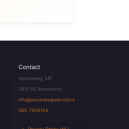
Contact
Heliumweg 34F
3812 RE Amersfoort
info@autoinkoopservice.nl
085-7600144