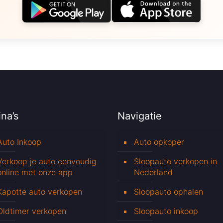
na’s
Navigatie
Auto Inkoop
Auto opkoper
Verkoop je auto eenvoudig
Sloopauto verkopen in
online met onze app
Nederland
Kapotte auto verkopen
Sloopauto ophalen
Oldtimer verkopen
Sloopauto inkoop