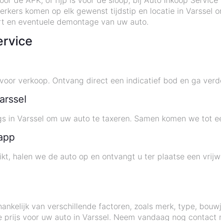
or de APK, of rijp is voor de sloop, bij Auto Inkoop Servic
kers komen op elk gewenst tijdstip en locatie in Varssel 
port en eventuele demontage van uw auto.
ervice
or verkoop. Ontvang direct een indicatief bod en ga verde
arssel
gs in Varssel om uw auto te taxeren. Samen komen we tot 
 app
, halen we de auto op en ontvangt u ter plaatse een vrijw
hankelijk van verschillende factoren, zoals merk, type, bou
ijke prijs voor uw auto in Varssel. Neem vandaag nog contact