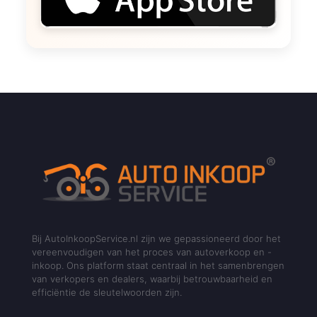
Bij AutoInkoopService.nl zijn we gepassioneerd door het
vereenvoudigen van het proces van autoverkoop en -
inkoop. Ons platform staat centraal in het samenbrengen
van verkopers en dealers, waarbij betrouwbaarheid en
efficiëntie de sleutelwoorden zijn.