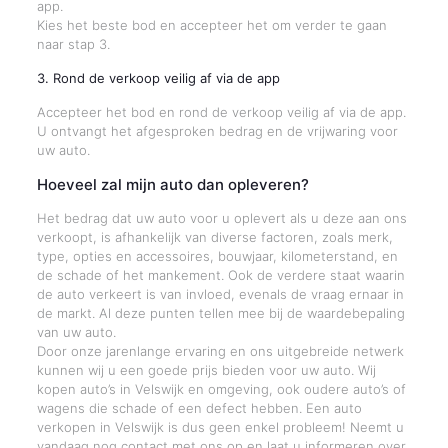
app.
Kies het beste bod en accepteer het om verder te gaan
naar stap 3.
3. Rond de verkoop veilig af via de app
Accepteer het bod en rond de verkoop veilig af via de app.
U ontvangt het afgesproken bedrag en de vrijwaring voor
uw auto.
Hoeveel zal mijn auto dan opleveren?
Het bedrag dat uw auto voor u oplevert als u deze aan ons
verkoopt, is afhankelijk van diverse factoren, zoals merk,
type, opties en accessoires, bouwjaar, kilometerstand, en
de schade of het mankement. Ook de verdere staat waarin
de auto verkeert is van invloed, evenals de vraag ernaar in
de markt. Al deze punten tellen mee bij de waardebepaling
van uw auto.
Door onze jarenlange ervaring en ons uitgebreide netwerk
kunnen wij u een goede prijs bieden voor uw auto. Wij
kopen auto’s in Velswijk en omgeving, ook oudere auto’s of
wagens die schade of een defect hebben. Een auto
verkopen in Velswijk is dus geen enkel probleem! Neemt u
vandaag nog contact met ons op en laat u informeren over