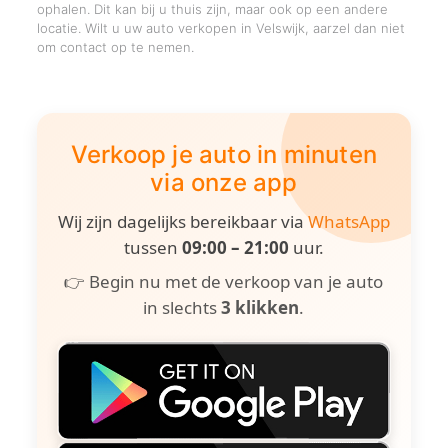
ophalen. Dit kan bij u thuis zijn, maar ook op een andere
locatie. Wilt u uw auto verkopen in Velswijk, aarzel dan niet
om contact op te nemen.
Verkoop je auto in minuten
via onze app
Wij zijn dagelijks bereikbaar via
WhatsApp
tussen
09:00 – 21:00
uur.
👉 Begin nu met de verkoop van je auto
in slechts
3 klikken
.