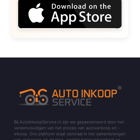
Bij AutoInkoopService.nl zijn we gepassioneerd door het
vereenvoudigen van het proces van autoverkoop en -
inkoop. Ons platform staat centraal in het samenbrengen
van verkopers en dealers, waarbij betrouwbaarheid en