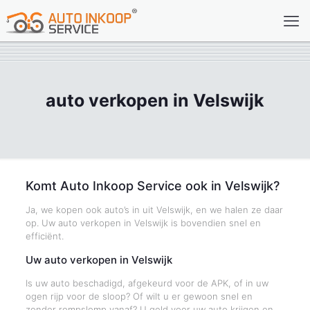
auto verkopen in Velswijk
Komt Auto Inkoop Service ook in Velswijk?
Ja, we kopen ook auto’s in uit Velswijk, en we halen ze daar
op. Uw auto verkopen in Velswijk is bovendien snel en
efficiënt.
Uw auto verkopen in Velswijk
Is uw auto beschadigd, afgekeurd voor de APK, of in uw
ogen rijp voor de sloop? Of wilt u er gewoon snel en
zonder rompslomp vanaf? U geld voor uw auto krijgen en