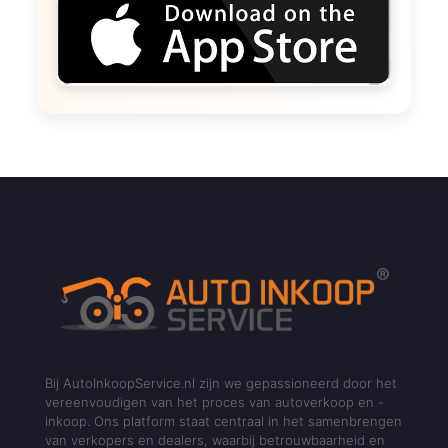
Bij AutoInkoopService.nl zijn we gepassioneerd door het
vereenvoudigen van het proces van autoverkoop en -
inkoop. Ons platform staat centraal in het samenbrengen
van verkopers en dealers, waarbij betrouwbaarheid en