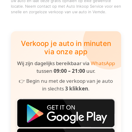
uw auto en laat deze gratis ophalen op elke gewenste
locatie. Neem contact op met Auto Inkoop Service voor een
snelle en zorgeloze verkoop van uw auto in Vemde.
Verkoop je auto in minuten
via onze app
Wij zijn dagelijks bereikbaar via
WhatsApp
tussen
09:00 – 21:00
uur.
👉 Begin nu met de verkoop van je auto
in slechts
3 klikken
.