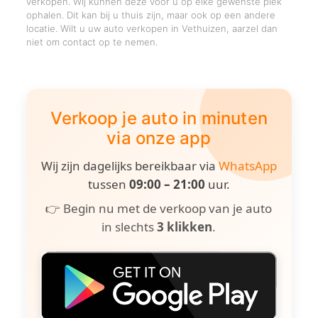
verkopen. Wij kunnen deze voor u op elke gewenste plek
ophalen. Dit kan bij u thuis zijn, maar ook op een andere
locatie. Wilt u uw auto verkopen in Vethuizen, aarzel dan
niet om contact op te nemen.
Verkoop je auto in minuten
via onze app
Wij zijn dagelijks bereikbaar via
WhatsApp
tussen
09:00 – 21:00
uur.
👉 Begin nu met de verkoop van je auto
in slechts
3 klikken
.