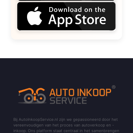
Bij AutoInkoopService.nl zijn we gepassioneerd door het
vereenvoudigen van het proces van autoverkoop en -
inkoop. Ons platform staat centraal in het samenbrengen