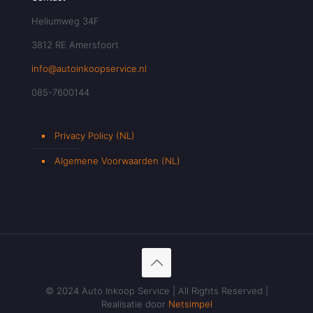
Heliumweg 34F
3812 RE Amersfoort
info@autoinkoopservice.nl
085-7600144
Privacy Policy (NL)
Algemene Voorwaarden (NL)
© 2024 Auto Inkoop Service | All Rights Reserved |
Realisatie door
Netsimpel