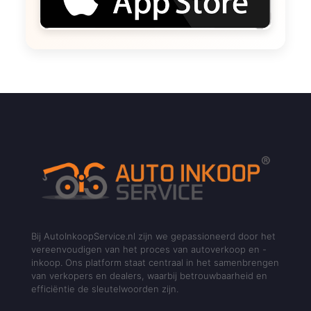
Bij AutoInkoopService.nl zijn we gepassioneerd door het
vereenvoudigen van het proces van autoverkoop en -
inkoop. Ons platform staat centraal in het samenbrengen
van verkopers en dealers, waarbij betrouwbaarheid en
efficiëntie de sleutelwoorden zijn.