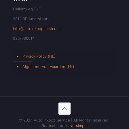
Heliumweg 34F
3812 RE Amersfoort
info@autoinkoopservice.nl
085-7600144
Privacy Policy (NL)
Algemene Voorwaarden (NL)
© 2024 Auto Inkoop Service | All Rights Reserved |
Realisatie door
Netsimpel