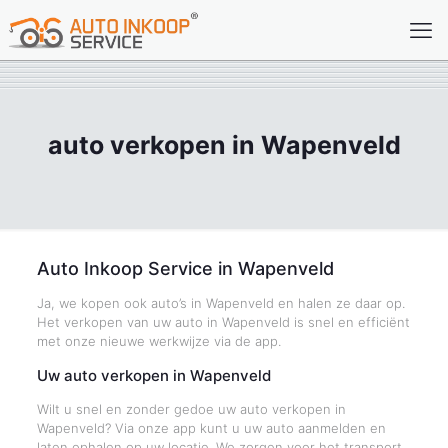
auto verkopen in Wapenveld
Auto Inkoop Service in Wapenveld
Ja, we kopen ook auto’s in Wapenveld en halen ze daar op.
Het verkopen van uw auto in Wapenveld is snel en efficiënt
met onze nieuwe werkwijze via de app.
Uw auto verkopen in Wapenveld
Wilt u snel en zonder gedoe uw auto verkopen in
Wapenveld? Via onze app kunt u uw auto aanmelden en
laten ophalen op uw locatie. We zorgen voor het transport