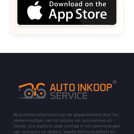
Bij AutoInkoopService.nl zijn we gepassioneerd door het
vereenvoudigen van het proces van autoverkoop en -
inkoop. Ons platform staat centraal in het samenbrengen
van verkopers en dealers, waarbij betrouwbaarheid en