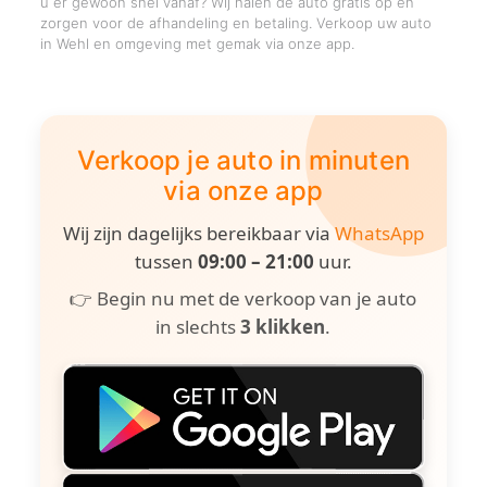
u er gewoon snel vanaf? Wij halen de auto gratis op en
zorgen voor de afhandeling en betaling. Verkoop uw auto
in Wehl en omgeving met gemak via onze app.
Verkoop je auto in minuten
via onze app
Wij zijn dagelijks bereikbaar via
WhatsApp
tussen
09:00 – 21:00
uur.
👉 Begin nu met de verkoop van je auto
in slechts
3 klikken
.