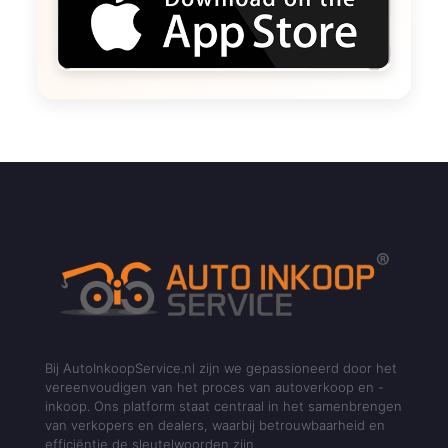
Bij AutoInkoopService.nl zijn we gepassioneerd door het
vereenvoudigen van het proces van autoverkoop en -
inkoop. Ons platform staat centraal in het samenbrengen
van verkopers en dealers, waarbij betrouwbaarheid en
efficiëntie de sleutelwoorden zijn.