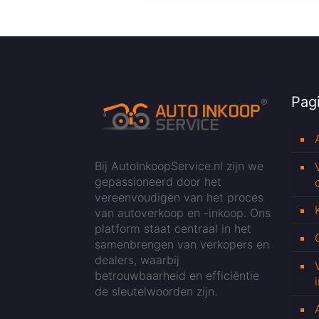
Pagi
Bij AutoInkoopService.nl zijn we
gepassioneerd door het
vereenvoudigen van het proces
van autoverkoop en -inkoop. Ons
platform staat centraal in het
samenbrengen van verkopers en
dealers, waarbij
betrouwbaarheid en efficiëntie
de sleutelwoorden zijn.