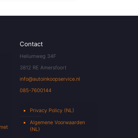
Contact
Heliumweg 34F
3812 RE Amersfoort
info@autoinkoopservice.nl
085-7600144
Privacy Policy (NL)
Algemene Voorwaarden
 met
(NL)