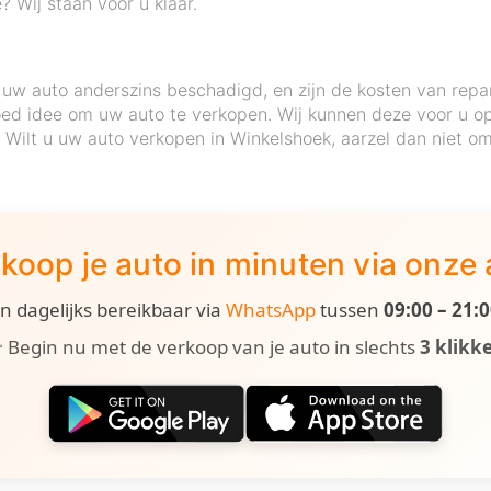
 Wij staan voor u klaar.
uw auto anderszins beschadigd, en zijn de kosten van repa
ed idee om uw auto te verkopen. Wij kunnen deze voor u op 
e. Wilt u uw auto verkopen in Winkelshoek, aarzel dan niet 
koop je auto in minuten via onze
ijn dagelijks bereikbaar via
WhatsApp
tussen
09:00 – 21:
 Begin nu met de verkoop van je auto in slechts
3 klikk