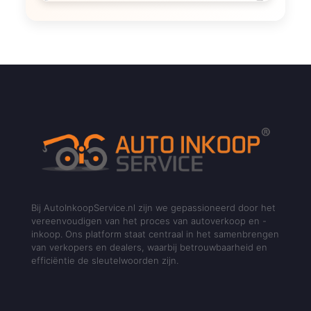
Bij AutoInkoopService.nl zijn we gepassioneerd door het
vereenvoudigen van het proces van autoverkoop en -
inkoop. Ons platform staat centraal in het samenbrengen
van verkopers en dealers, waarbij betrouwbaarheid en
efficiëntie de sleutelwoorden zijn.