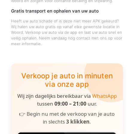
Woord en zorgen voor contante betaling en vrijwaring.
Gratis transport en ophalen van uw auto
Heeft uw auto schade of is deze niet meer APK gekeurd?
Wij halen uw auto gratis op vanaf elke gewenste locatie in
Woord. Verkoop uw auto via de app en laat uw auto snel en
veilig ophalen. Neem vandaag nog contact met ons op voor
meer informatie.
Verkoop je auto in minuten
via onze app
Wij zijn dagelijks bereikbaar via
WhatsApp
tussen
09:00 – 21:00
uur.
👉 Begin nu met de verkoop van je auto
in slechts
3 klikken
.