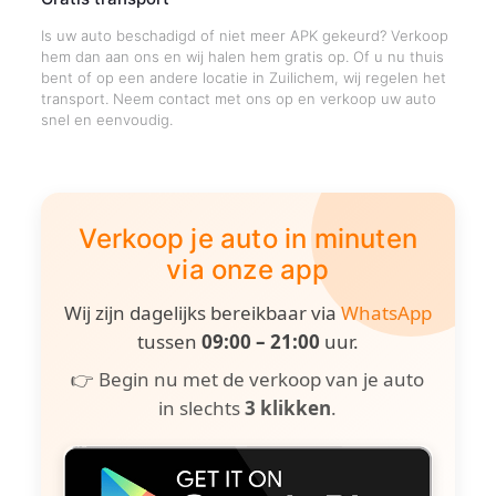
Is uw auto beschadigd of niet meer APK gekeurd? Verkoop
hem dan aan ons en wij halen hem gratis op. Of u nu thuis
bent of op een andere locatie in Zuilichem, wij regelen het
transport. Neem contact met ons op en verkoop uw auto
snel en eenvoudig.
Verkoop je auto in minuten
via onze app
Wij zijn dagelijks bereikbaar via
WhatsApp
tussen
09:00 – 21:00
uur.
👉 Begin nu met de verkoop van je auto
in slechts
3 klikken
.