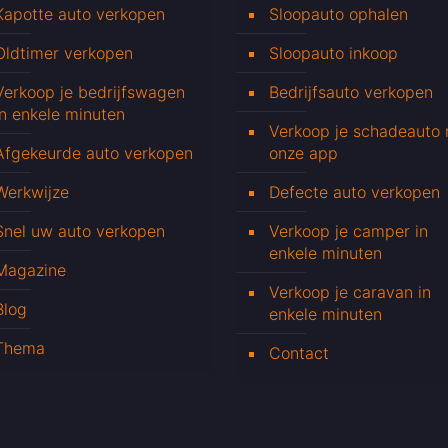
Kapotte auto verkopen
Sloopauto ophalen
Oldtimer verkopen
Sloopauto inkoop
Verkoop je bedrijfswagen
Bedrijfsauto verkopen
in enkele minuten
Verkoop je schadeauto
Afgekeurde auto verkopen
onze app
Werkwijze
Defecte auto verkopen
Snel uw auto verkopen
Verkoop je camper in
enkele minuten
Magazine
Verkoop je caravan in
Blog
enkele minuten
Thema
Contact