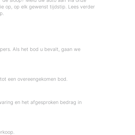
or de sloop? Meld uw auto aan via onze
e op, op elk gewenst tijdstip. Lees verder
p.
pers. Als het bod u bevalt, gaan we
e tot een overeengekomen bod.
jwaring en het afgesproken bedrag in
erkoop.