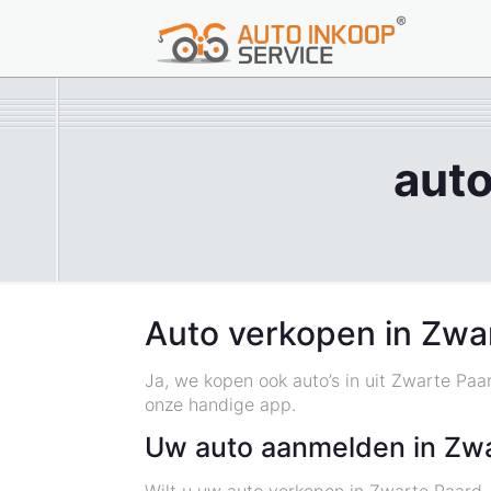
auto
Auto verkopen in Zwa
Ja, we kopen ook auto’s in uit Zwarte Paa
onze handige app.
Uw auto aanmelden in Zw