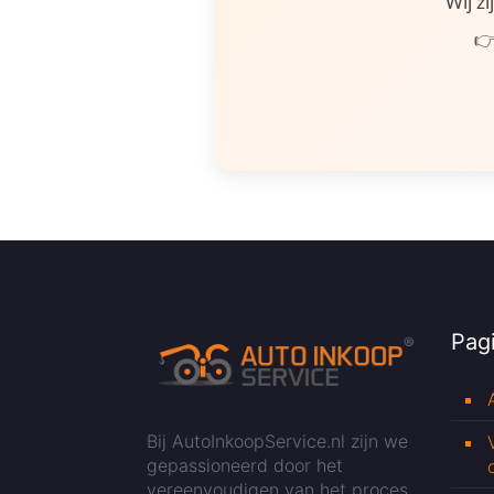
Wij z
👉
Pagi
Bij AutoInkoopService.nl zijn we
gepassioneerd door het
vereenvoudigen van het proces