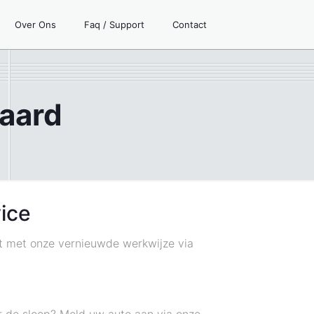
Over Ons
Faq / Support
Contact
Paard
ice
nt met onze vernieuwde werkwijze via