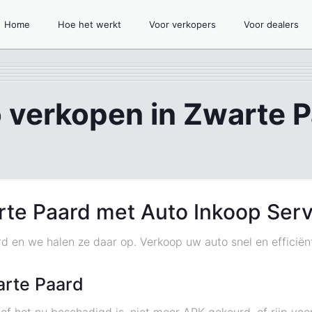
Home
Hoe het werkt
Voor verkopers
Voor dealers
 verkopen in Zwarte 
rte Paard met Auto Inkoop Serv
rd en we halen ze daar op. Verkoop uw auto snel en efficië
arte Paard