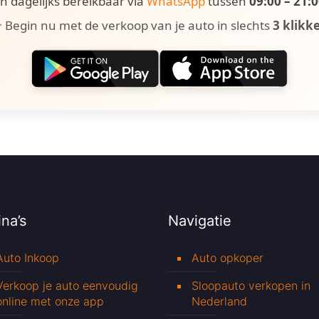
ijn dagelijks bereikbaar via
WhatsApp
tussen
09:00 – 21:
 Begin nu met de verkoop van je auto in slechts
3 klikk
na’s
Navigatie
Auto Inkoop
Auto opkoper
Verkoop je auto eenvoudig
Sloopauto verkopen in
online met onze app
Nederland