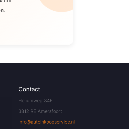
00
uur.
en
.
Contact
Heliumweg 34F
3812 RE Amersfoort
info@autoinkoopservice.nl