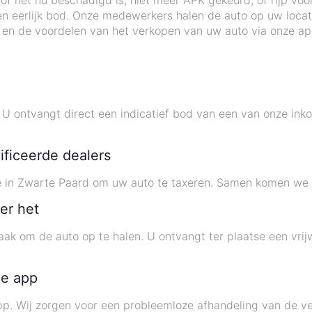
of het nu beschadigd is, niet meer APK gekeurd, of rijp vo
n eerlijk bod. Onze medewerkers halen de auto op uw locati
 en de voordelen van het verkopen van uw auto via onze ap
 ontvangt direct een indicatief bod van een van onze inko
ificeerde dealers
tie in Zwarte Paard om uw auto te taxeren. Samen komen w
er het
aak om de auto op te halen. U ontvangt ter plaatse een vri
de app
app. Wij zorgen voor een probleemloze afhandeling van de v