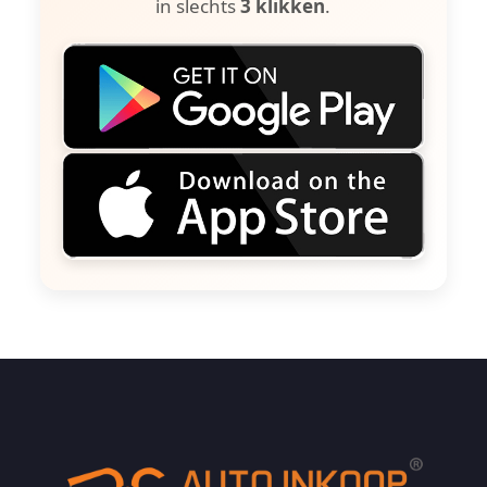
in slechts
3 klikken
.