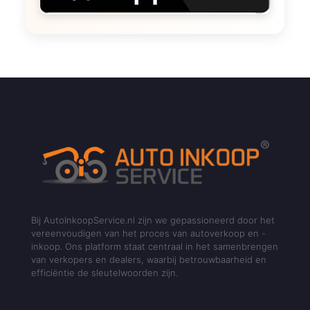
Bij AutoInkoopService.nl zijn we gepassioneerd door het
vereenvoudigen van het proces van autoverkoop en -
inkoop. Ons platform staat centraal in het samenbrengen
van verkopers en dealers, waarbij betrouwbaarheid en
efficiëntie de sleutelwoorden zijn.