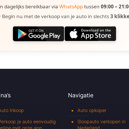
ijn dagelijks bereikbaar via
WhatsApp
tussen
09:00 – 21:
 Begin nu met de verkoop van je auto in slechts
3 klikk
na’s
Navigatie
Auto Inkoop
Auto opkoper
Verkoop je auto eenvoudig
Sloopauto verkopen in
online met onze app
Nederland