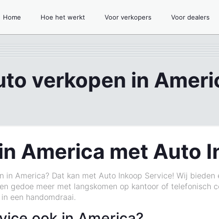
Home
Hoe het werkt
Voor verkopers
Voor dealers
uto verkopen in Ameri
in America met Auto I
n in America? Dat kan met Auto Inkoop Service! Wij bieden
n gedoe meer met langskomen op kantoor of telefonisch con
 in een handomdraai.
vice ook in America?