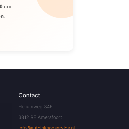
00
uur.
en
.
Contact
Heliumweg 34F
3812 RE Amersfoort
info@autoinkoopservice.nl