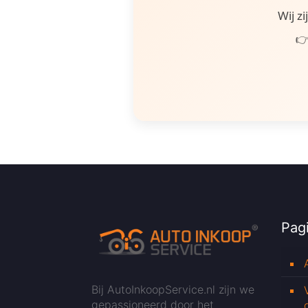
Wij z
👉
Pagi
Bij AutoInkoopService.nl zijn we
gepassioneerd door het