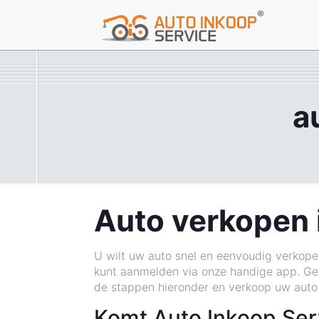
a
Auto verkopen 
U wilt uw auto snel en eenvoudig verkope
kunt aanmelden via onze handige app. Gee
de stappen hieronder en verkoop uw auto
Komt Auto Inkoop Ser