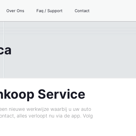
Over Ons
Faq / Support
Contact
ca
nkoop Service
 een nieuwe werkwijze waarbij u uw auto
tact, alles verloopt nu via de app. Volg